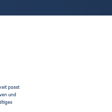
keit passt
iven und
ltiges