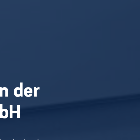
in der
mbH