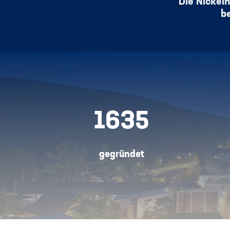
Die Nickelh
be
1635
gegründet