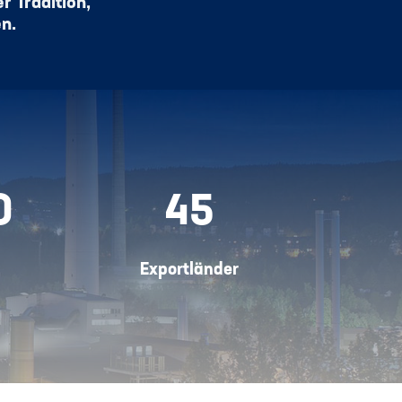
r Tradition,
en.
0
45
Exportländer