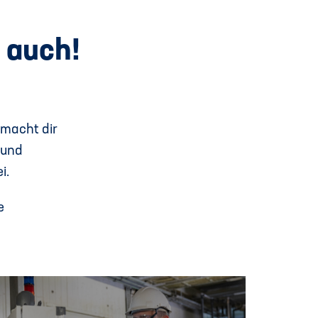
 auch!
 macht dir
 und
i.
e