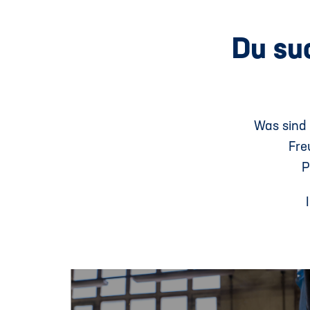
Du su
Was sind 
Fre
P