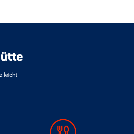
hütte
 leicht.